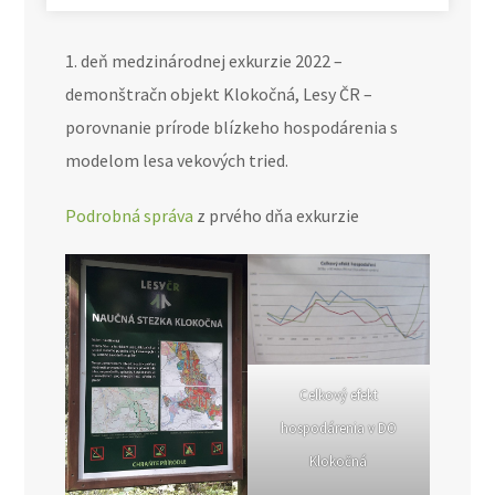
1. deň medzinárodnej exkurzie 2022 –
demonštračn objekt Klokočná, Lesy ČR –
porovnanie prírode blízkeho hospodárenia s
modelom lesa vekových tried.
Podrobná správa
z prvého dňa exkurzie
Celkový efekt
hospodárenia v DO
Klokočná