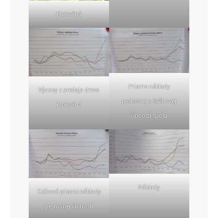
Klokočná
Priame náklady
Výnosy z predaja dreva
pestovnej a ťažbovej
Klokočná
činnosti spolu
Náklady
Celkové priame náklady
pestovnej činnosti