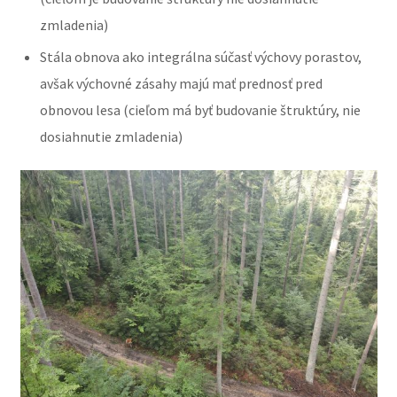
zmladenia)
Stála obnova ako integrálna súčasť výchovy porastov,
avšak výchovné zásahy majú mať prednosť pred
obnovou lesa (cieľom má byť budovanie štruktúry, nie
dosiahnutie zmladenia)