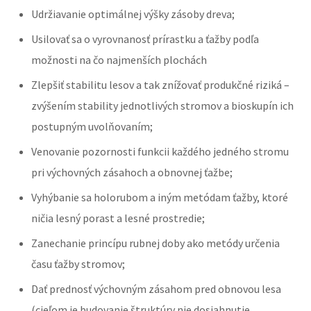
Udržiavanie optimálnej výšky zásoby dreva;
Usilovať sa o vyrovnanosť prírastku a ťažby podľa
možnosti na čo najmenších plochách
Zlepšiť stabilitu lesov a tak znížovať produkčné riziká –
zvýšením stability jednotlivých stromov a bioskupín ich
postupným uvolňovaním;
Venovanie pozornosti funkcii každého jedného stromu
pri výchovných zásahoch a obnovnej ťažbe;
Vyhýbanie sa holorubom a iným metódam ťažby, ktoré
ničia lesný porast a lesné prostredie;
Zanechanie princípu rubnej doby ako metódy určenia
času ťažby stromov;
Dať prednosť výchovným zásahom pred obnovou lesa
(cieľom je budovanie štruktúry nie dosiahnutie