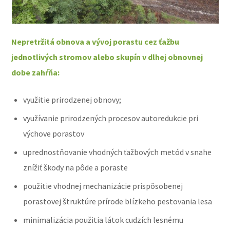
Nepretržitá obnova a vývoj porastu cez ťažbu
jednotlivých stromov alebo skupín v dlhej obnovnej
dobe zahŕňa:
využitie prirodzenej obnovy;
využívanie prirodzených procesov autoredukcie pri
výchove porastov
uprednostňovanie vhodných ťažbových metód v snahe
znížiť škody na pôde a poraste
použitie vhodnej mechanizácie prispôsobenej
porastovej štruktúre prírode blízkeho pestovania lesa
minimalizácia použitia látok cudzích lesnému